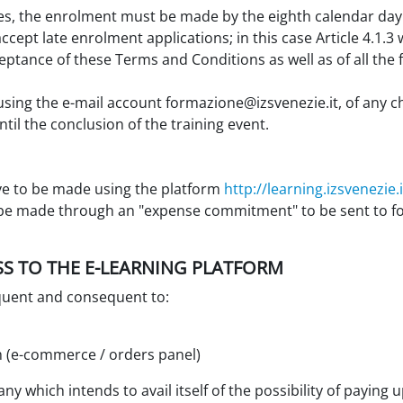
es, the enrolment must be made by the eighth calendar day p
ccept late enrolment applications; in this case Article 4.1.3 w
ptance of these Terms and Conditions as well as of all the 
sing the e-mail account formazione@izsvenezie.it, of any c
til the conclusion of the training event.
ve to be made using the platform
http://learning.izsvenezie.i
o be made through an "expense commitment" to be sent to fo
CESS TO THE E-LEARNING PLATFORM
equent and consequent to:
m (e-commerce / orders panel)
y which intends to avail itself of the possibility of paying