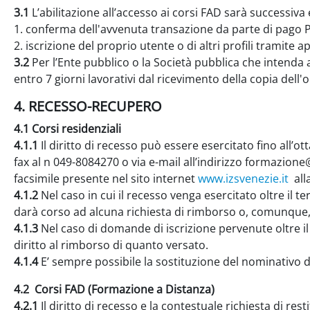
3.1
L’abilitazione all’accesso ai corsi FAD sarà successiva
1. conferma dell'avvenuta transazione da parte di pago 
2. iscrizione del proprio utente o di altri profili tramit
3.2
Per l’Ente pubblico o la Società pubblica che intenda av
entro 7 giorni lavorativi dal ricevimento della copia del
4. RECESSO-RECUPERO
4.1 Corsi residenziali
4.1.1
Il diritto di recesso può essere esercitato fino all’
fax al n 049-8084270 o via e-mail all’indirizzo formazione
facsimile presente nel sito internet
www.izsvenezie.it
all
4.1.2
Nel caso in cui il recesso venga esercitato oltre il te
darà corso ad alcuna richiesta di rimborso o, comunque
4.1.3
Nel caso di domande di iscrizione pervenute oltre il t
diritto al rimborso di quanto versato.
4.1.4
E’ sempre possibile la sostituzione del nominativo di 
4.2 Corsi FAD (Formazione a Distanza)
4.2.1
Il diritto di recesso e la contestuale richiesta di res