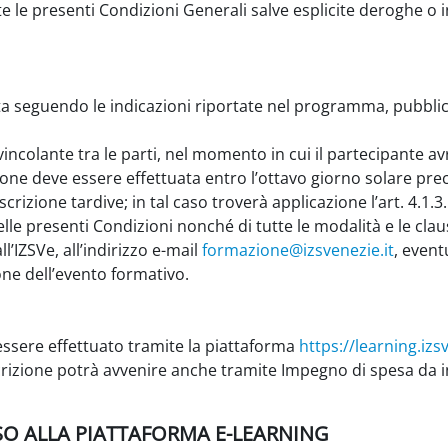
e le presenti Condizioni Generali salve esplicite deroghe o
ata seguendo le indicazioni riportate nel programma, pubblic
 vincolante tra le parti, nel momento in cui il partecipante a
zione deve essere effettuata entro l’ottavo giorno solare prece
crizione tardive; in tal caso troverà applicazione l’art. 4.1.3.
le presenti Condizioni nonché di tutte le modalità e le claus
’IZSVe, all’indirizzo e-mail
formazione@izsvenezie.it
, eventu
one dell’evento formativo.
essere effettuato tramite la piattaforma
https://learning.izsv
iscrizione potrà avvenire anche tramite Impegno di spesa da 
ESSO ALLA PIATTAFORMA E-LEARNING