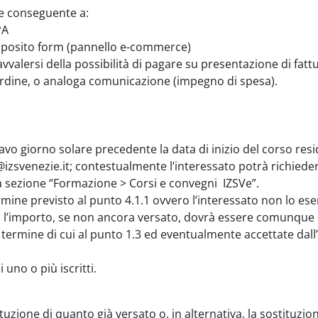
 e conseguente a:
PA
e apposito form (pannello e-commerce)
valersi della possibilità di pagare su presentazione di fattur
l'ordine, o analoga comunicazione (impegno di spesa).
ottavo giorno solare precedente la data di inizio del corso r
@izsvenezie.it; contestualmente l’interessato potrà richiedere
a sezione “Formazione > Corsi e convegni IZSVe”.
rmine previsto al punto 4.1.1 ovvero l’interessato non lo eser
, l’importo, se non ancora versato, dovrà essere comunque 
ermine di cui al punto 1.3 ed eventualmente accettate dall’IZS
uno o più iscritti.
tituzione di quanto già versato o, in alternativa, la sostituzi