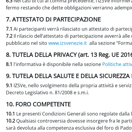
6.3
Nei casi di cui al comma precedente, l’IZSVe informerà l’
fermo restando che dette obbligazioni verranno adempiu
7. ATTESTATO DI PARTECIPAZIONE
7.1
Ai partecipanti verrà rilasciato un attestato di partec
7.2
Il rilascio dell’attestato di partecipazione avverrà all
pubblicato nel sito
www.izsvenezie.it
alla sezione “Forma
8. TUTELA DELLA PRIVACY (art. 13 Reg. UE 201
8.1
l'informativa è disponibile nella sezione
Politiche atti
9. TUTELA DELLA SALUTE E DELLA SICUREZZA
9.1
IZSVe, nello svolgimento della propria attività e servizi
Decreto Legislativo n. 81/2008 e s.m.i.
10. FORO COMPETENTE
10.1
Le presenti Condizioni Generali sono regolate dalla l
10.2
Qualsiasi controversia dovesse insorgere fra le parti
sarà devoluta alla competenza esclusiva del foro di Pado