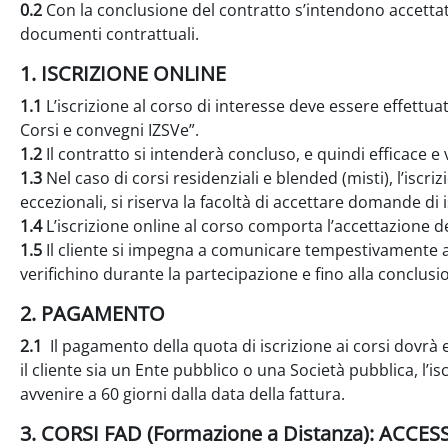
0.2
Con la conclusione del contratto s’intendono accettat
documenti contrattuali.
1. ISCRIZIONE ONLINE
1.1
L’iscrizione al corso di interesse deve essere effettu
Corsi e convegni IZSVe”.
1.2
Il contratto si intenderà concluso, e quindi efficace e
1.3
Nel caso di corsi residenziali e blended (misti), l’iscri
eccezionali, si riserva la facoltà di accettare domande di is
1.4
L’iscrizione online al corso comporta l’accettazione del
1.5
Il cliente si impegna a comunicare tempestivamente all
verifichino durante la partecipazione e fino alla conclusi
2. PAGAMENTO
2.1
Il pagamento della quota di iscrizione ai corsi dovrà 
il cliente sia un Ente pubblico o una Società pubblica, l’
avvenire a 60 giorni dalla data della fattura.
3. CORSI FAD (Formazione a Distanza): ACC