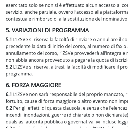
esercitato solo se non si è effettuato alcun accesso al c
servizio, anche parziale, ovvero l’accesso alla piattaform
contestuale rimborso o alla sostituzione del nominativo di
5. VARIAZIONI DI PROGRAMMA
5.1
L’IZSVe si riserva la facoltà di rinviare o annullare
precedente la data di inizio del corso, al numero di fax o a
annullamento del corso, l’IZSVe provvederà all’integrale 
non abbia ancora provveduto a pagare la quota di iscriz
5.2
L’IZSVe si riserva, altresì, la facoltà di modificare il p
programma.
6. FORZA MAGGIORE
6.1
L’IZSVe non sarà responsabile del proprio mancato, ri
fortuito, cause di forza maggiore o altro evento non impu
6.2
Per gli effetti di questa clausola, e senza che l’elen
incendi, inondazioni, guerre (dichiarate o non dichiarate)
qualsiasi autorità pubblica o governativa, ivi incluse leg