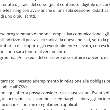
ontenuto digitale del corso (per il contenuto digitale del co
a e-learning con avvio anche di una sola sessione didattica n
 uno o più iscritti.
 il corso programmato dandone tempestiva comunicazione agli
ll’indirizzo di posta elettronica da questi indicati, sotto la p
rimborso dell’importo già eventualmente ricevuto, con esclusi
ione non sarà tenuto al versamento.
rogramma e/o la sede del corso e/o di sostituire i docenti, nel 
tardato, inesatto adempimento in relazione alle obbligazion
tabile all’IZSVe.
cazione qui offerta possa considerarsi esaustiva, un “Evento 
, insurrezioni civili, sommosse, embarghi, sabotaggi, inciden
gi, ordinanze, norme e regolamenti applicabili.