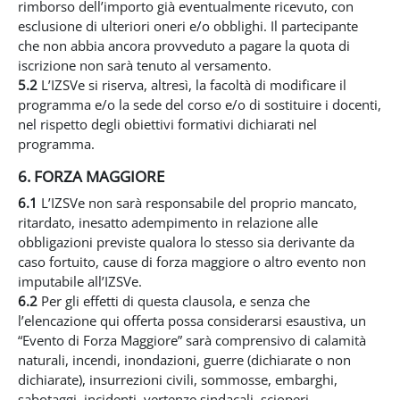
rimborso dell’importo già eventualmente ricevuto, con
esclusione di ulteriori oneri e/o obblighi. Il partecipante
che non abbia ancora provveduto a pagare la quota di
iscrizione non sarà tenuto al versamento.
5.2
L’IZSVe si riserva, altresì, la facoltà di modificare il
programma e/o la sede del corso e/o di sostituire i docenti,
nel rispetto degli obiettivi formativi dichiarati nel
programma.
6. FORZA MAGGIORE
6.1
L’IZSVe non sarà responsabile del proprio mancato,
ritardato, inesatto adempimento in relazione alle
obbligazioni previste qualora lo stesso sia derivante da
caso fortuito, cause di forza maggiore o altro evento non
imputabile all’IZSVe.
6.2
Per gli effetti di questa clausola, e senza che
l’elencazione qui offerta possa considerarsi esaustiva, un
“Evento di Forza Maggiore” sarà comprensivo di calamità
naturali, incendi, inondazioni, guerre (dichiarate o non
dichiarate), insurrezioni civili, sommosse, embarghi,
sabotaggi, incidenti, vertenze sindacali, scioperi,