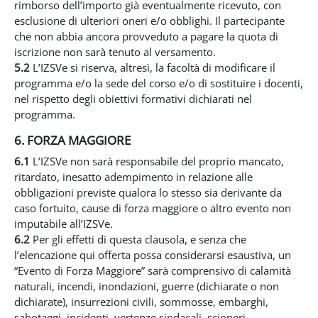
rimborso dell’importo già eventualmente ricevuto, con
esclusione di ulteriori oneri e/o obblighi. Il partecipante
che non abbia ancora provveduto a pagare la quota di
iscrizione non sarà tenuto al versamento.
5.2
L’IZSVe si riserva, altresì, la facoltà di modificare il
programma e/o la sede del corso e/o di sostituire i docenti,
nel rispetto degli obiettivi formativi dichiarati nel
programma.
6. FORZA MAGGIORE
6.1
L’IZSVe non sarà responsabile del proprio mancato,
ritardato, inesatto adempimento in relazione alle
obbligazioni previste qualora lo stesso sia derivante da
caso fortuito, cause di forza maggiore o altro evento non
imputabile all’IZSVe.
6.2
Per gli effetti di questa clausola, e senza che
l’elencazione qui offerta possa considerarsi esaustiva, un
“Evento di Forza Maggiore” sarà comprensivo di calamità
naturali, incendi, inondazioni, guerre (dichiarate o non
dichiarate), insurrezioni civili, sommosse, embarghi,
sabotaggi, incidenti, vertenze sindacali, scioperi,