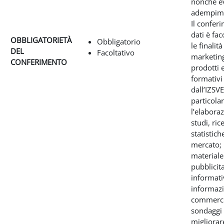
nonché e
adempimen
Il confer
dati è fac
OBBLIGATORIETÀ
Obbligatorio
le finalità
DEL
Facoltativo
marketing
CONFERIMENTO
prodotti e
formativi 
dall’IZSVE
particola
l’elabora
studi, ric
statistich
mercato; 
materiale
pubblicita
informati
informazi
commerci
sondaggi
migliorare