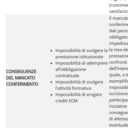
(custome
satisfacti
Il mancat
conferim
dati pers
obbligato
impedisce
la resa de
Impossibilità di svolgere la
prestazio
prestazione istituzionale
confronti
Impossibilità di adempiere
dell’Inter
all’obbligazione
CONSEGUENZE
quale, a t
contrattuale
DEL MANCATO
esemplifi
Impossibilità di svolgere
CONFERIMENTO
impossibil
l’attività formativa
iscrizione
Impossibilità di erogare
partecipa
crediti ECM
iniziative
conseguen
di attesta
eventual