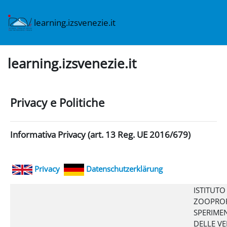
Vai al contenuto principale
learning.izsvenezie.it
learning.izsvenezie.it
Privacy e Politiche
Informativa Privacy (art. 13 Reg. UE 2016/679)
Privacy
Datenschutzerklärung
ISTITUTO
ZOOPROF
SPERIME
DELLE VE