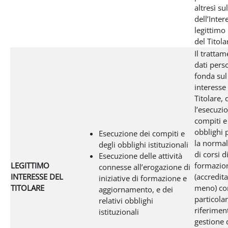
altresì s
dell’Inter
legittimo
del Titola
Il tratta
dati perso
fonda sul
interesse
Titolare, 
l’esecuzi
compiti e
obblighi p
Esecuzione dei compiti e
la normal
degli obblighi istituzionali
di corsi d
Esecuzione delle attività
LEGITTIMO
formazio
connesse all’erogazione di
INTERESSE DEL
(accredit
iniziative di formazione e
TITOLARE
meno) co
aggiornamento, e dei
particola
relativi obblighi
riferimen
istituzionali
gestione d