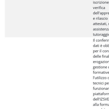
iscrizion
verifica
dell’app
e rilascio
attestati,
assistenz
tutoraggio
Il confer
dati è ob
per il co
delle final
erogazion
gestione d
formativ
l’utilizzo
tecnici pe
funziona
piattafo
dell’IZSV
alla form