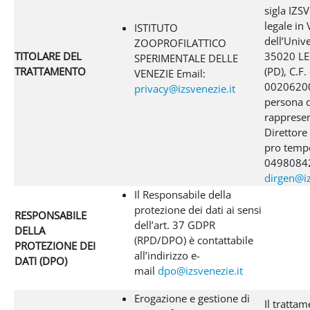
sigla IZS
legale in 
ISTITUTO
dell’Unive
ZOOPROFILATTICO
TITOLARE DEL
35020 L
SPERIMENTALE DELLE
TRATTAMENTO
(PD), C.F.
VENEZIE Email:
00206200
privacy@izsvenezie.it
persona d
rappresen
Direttore
pro tempo
04980842
dirgen@iz
Il Responsabile della
protezione dei dati ai sensi
RESPONSABILE
dell’art. 37 GDPR
DELLA
(RPD/DPO) è contattabile
PROTEZIONE DEI
all’indirizzo e-
DATI (DPO)
mail
dpo@izsvenezie.it
Erogazione e gestione di
Il trattam