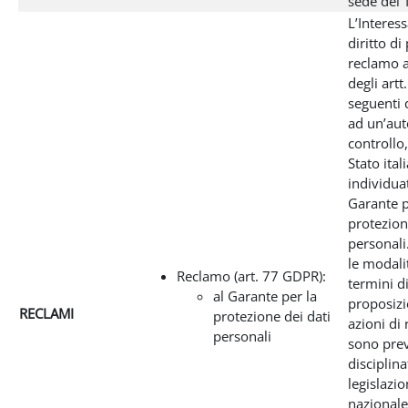
sede del T
L’Interes
diritto di
reclamo a
degli artt
seguenti
ad un’aut
controllo,
Stato ital
individua
Garante p
protezion
personali
le modali
Reclamo (art. 77 GDPR):
termini d
al Garante per la
proposizi
RECLAMI
protezione dei dati
azioni di
personali
sono prev
disciplina
legislazi
nazionale 