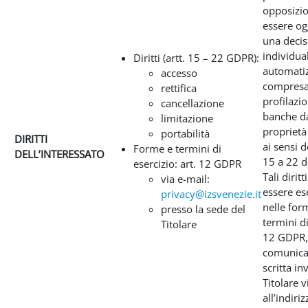
opposizio
essere og
una decis
individua
Diritti (artt. 15 – 22 GDPR):
automatiz
accesso
compresa
rettifica
profilazio
cancellazione
banche da
limitazione
proprietà 
portabilità
DIRITTI
ai sensi d
Forme e termini di
DELL’INTERESSATO
15 a 22 
esercizio: art. 12 GDPR
Tali dirit
via e-mail:
essere ese
privacy@izsvenezie.it
nelle for
presso la sede del
termini di 
Titolare
12 GDPR,
comunica
scritta inv
Titolare v
all’indiriz