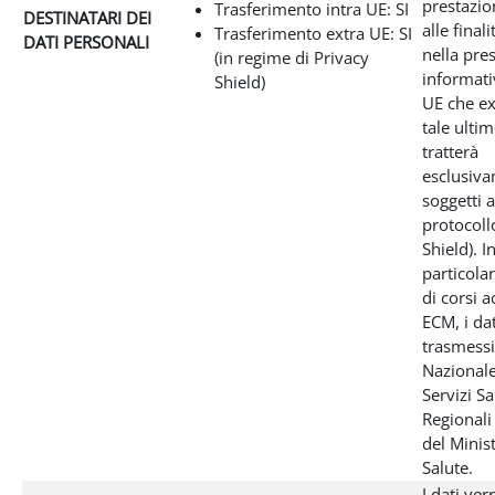
prestazio
Trasferimento intra UE: SI
DESTINATARI DEI
alle final
Trasferimento extra UE: SI
DATI PERSONALI
nella pre
(in regime di Privacy
informativ
Shield)
UE che ex
tale ultim
tratterà
esclusiva
soggetti a
protocoll
Shield). I
particolar
di corsi a
ECM, i da
trasmessi
Nazionale
Servizi Sa
Regionali
del Minis
Salute.
I dati ve