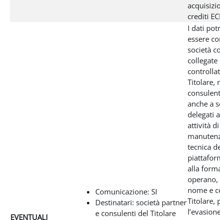
acquisizi
crediti E
I dati po
essere co
società c
collegate
controllat
Titolare,
consulent
anche a so
delegati 
attività di
manutenz
tecnica de
piattafor
alla form
operano, 
nome e c
Comunicazione: SI
Titolare, 
Destinatari: società partner
l’evasione
e consulenti del Titolare
EVENTUALI