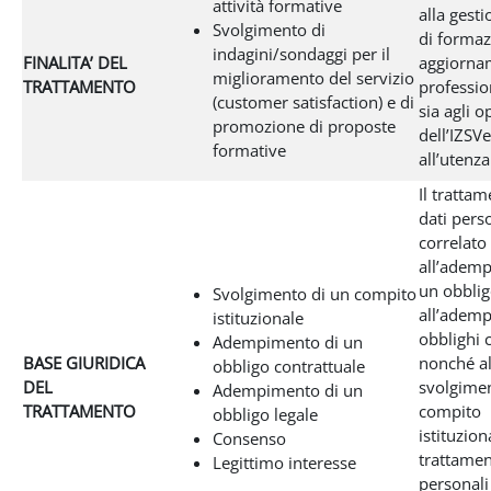
attività formative
alla gesti
Svolgimento di
di formaz
indagini/sondaggi per il
FINALITA’ DEL
aggiorna
miglioramento del servizio
TRATTAMENTO
profession
(customer satisfaction) e di
sia agli o
promozione di proposte
dell’IZSVe
formative
all’utenza
Il tratta
dati pers
correlato
all’adem
un obblig
Svolgimento di un compito
all’adem
istituzionale
obblighi 
Adempimento di un
BASE GIURIDICA
nonché al
obbligo contrattuale
DEL
svolgimen
Adempimento di un
TRATTAMENTO
compito
obbligo legale
istituziona
Consenso
trattamen
Legittimo interesse
personali