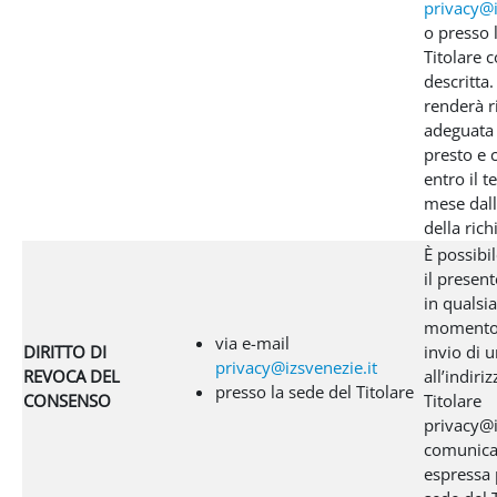
privacy@i
o presso 
Titolare 
descritta. 
renderà r
adeguata 
presto e
entro il t
mese dall
della rich
È possibi
il presen
in qualsia
momento 
via e-mail
DIRITTO DI
invio di 
privacy@izsvenezie.it
REVOCA DEL
all’indiri
presso la sede del Titolare
CONSENSO
Titolare
privacy@i
comunica
espressa 