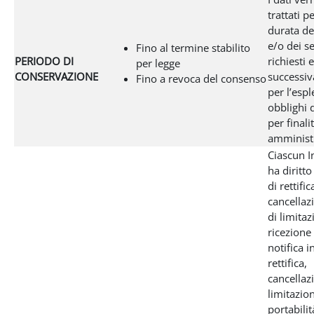
trattati pe
durata de
e/o dei se
Fino al termine stabilito
PERIODO DI
richiesti 
per legge
CONSERVAZIONE
successi
Fino a revoca del consenso
per l’esp
obblighi d
per finali
amministr
Ciascun I
ha diritto
di rettific
cancellazi
di limitaz
ricezione 
notifica i
rettifica,
cancellaz
limitazion
portabilit