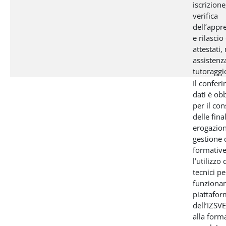
iscrizion
verifica
dell’app
e rilascio
attestati,
assistenz
tutoraggio
Il confer
dati è ob
per il co
delle final
erogazion
gestione d
formativ
l’utilizzo
tecnici pe
funziona
piattafo
dell’IZSV
alla form