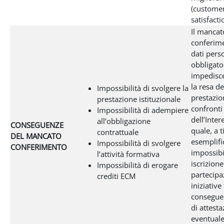
(custome
satisfacti
Il mancat
conferim
dati pers
obbligato
impedisce
la resa de
Impossibilità di svolgere la
prestazio
prestazione istituzionale
confronti
Impossibilità di adempiere
dell’Inter
all’obbligazione
CONSEGUENZE
quale, a t
contrattuale
DEL MANCATO
esemplifi
Impossibilità di svolgere
CONFERIMENTO
impossibil
l’attività formativa
iscrizione
Impossibilità di erogare
partecipa
crediti ECM
iniziative
conseguen
di attesta
eventual