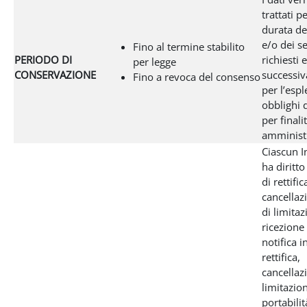
trattati pe
durata de
e/o dei se
Fino al termine stabilito
PERIODO DI
richiesti 
per legge
CONSERVAZIONE
successi
Fino a revoca del consenso
per l’esp
obblighi d
per finali
amministr
Ciascun I
ha diritto
di rettific
cancellazi
di limitaz
ricezione 
notifica i
rettifica,
cancellaz
limitazion
portabilit