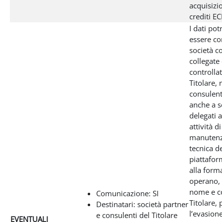
acquisizi
crediti E
I dati po
essere co
società c
collegate
controllat
Titolare,
consulent
anche a so
delegati 
attività di
manutenz
tecnica de
piattafor
alla form
operano, 
nome e c
Comunicazione: SI
Titolare, 
Destinatari: società partner
l’evasione
e consulenti del Titolare
EVENTUALI