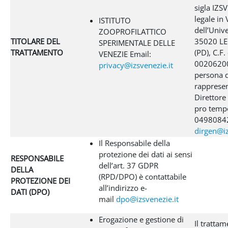
sigla IZS
legale in 
ISTITUTO
dell’Unive
ZOOPROFILATTICO
TITOLARE DEL
35020 L
SPERIMENTALE DELLE
TRATTAMENTO
(PD), C.F.
VENEZIE Email:
00206200
privacy@izsvenezie.it
persona d
rappresen
Direttore
pro tempo
04980842
dirgen@iz
Il Responsabile della
protezione dei dati ai sensi
RESPONSABILE
dell’art. 37 GDPR
DELLA
(RPD/DPO) è contattabile
PROTEZIONE DEI
all’indirizzo e-
DATI (DPO)
mail
dpo@izsvenezie.it
Erogazione e gestione di
Il trattam