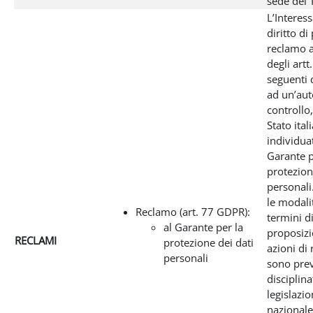
sede del T
L’Interes
diritto di
reclamo a
degli artt
seguenti
ad un’aut
controllo,
Stato ital
individua
Garante p
protezion
personali
le modali
Reclamo (art. 77 GDPR):
termini d
al Garante per la
proposizi
RECLAMI
protezione dei dati
azioni di
personali
sono prev
disciplina
legislazi
nazionale 