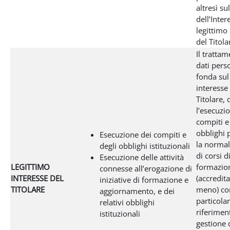
altresì s
dell’Inter
legittimo
del Titola
Il tratta
dati perso
fonda sul
interesse
Titolare, 
l’esecuzi
compiti e
obblighi p
Esecuzione dei compiti e
la normal
degli obblighi istituzionali
di corsi d
Esecuzione delle attività
LEGITTIMO
formazio
connesse all’erogazione di
INTERESSE DEL
(accredit
iniziative di formazione e
TITOLARE
meno) co
aggiornamento, e dei
particola
relativi obblighi
riferimen
istituzionali
gestione d