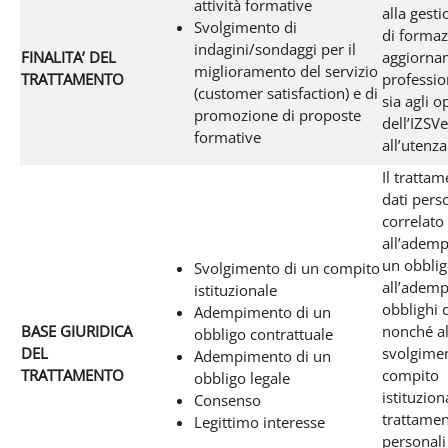
attività formative
alla gesti
Svolgimento di
di formaz
indagini/sondaggi per il
FINALITA’ DEL
aggiorna
miglioramento del servizio
TRATTAMENTO
profession
(customer satisfaction) e di
sia agli o
promozione di proposte
dell’IZSVe
formative
all’utenza
Il tratta
dati pers
correlato
all’adem
un obblig
Svolgimento di un compito
all’adem
istituzionale
obblighi 
Adempimento di un
BASE GIURIDICA
nonché al
obbligo contrattuale
DEL
svolgimen
Adempimento di un
TRATTAMENTO
compito
obbligo legale
istituziona
Consenso
trattamen
Legittimo interesse
personali