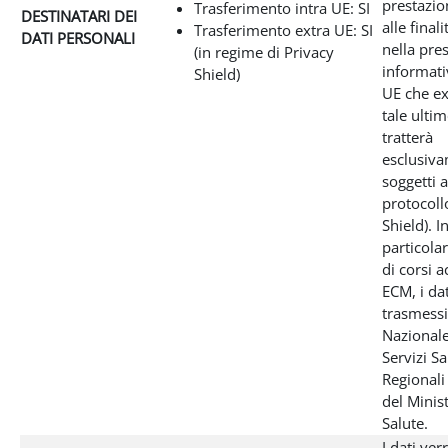
prestazio
Trasferimento intra UE: SI
DESTINATARI DEI
alle final
Trasferimento extra UE: SI
DATI PERSONALI
nella pre
(in regime di Privacy
informativ
Shield)
UE che ex
tale ultim
tratterà
esclusiva
soggetti a
protocoll
Shield). I
particolar
di corsi a
ECM, i da
trasmessi
Nazionale
Servizi Sa
Regionali
del Minis
Salute.
I dati ve