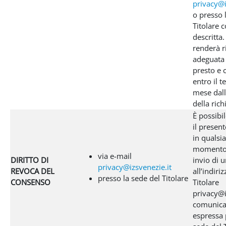
privacy@i
o presso 
Titolare 
descritta. 
renderà r
adeguata 
presto e
entro il t
mese dall
della rich
È possibi
il presen
in qualsia
momento 
via e-mail
DIRITTO DI
invio di 
privacy@izsvenezie.it
REVOCA DEL
all’indiri
presso la sede del Titolare
CONSENSO
Titolare
privacy@i
comunica
espressa 