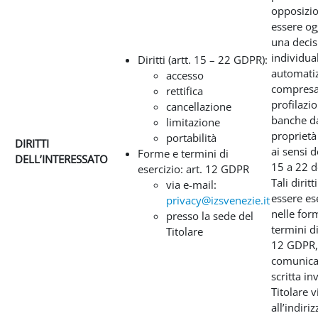
opposizio
essere og
una decis
individua
Diritti (artt. 15 – 22 GDPR):
automatiz
accesso
compresa
rettifica
profilazio
cancellazione
banche da
limitazione
proprietà 
portabilità
DIRITTI
ai sensi d
Forme e termini di
DELL’INTERESSATO
15 a 22 
esercizio: art. 12 GDPR
Tali dirit
via e-mail:
essere ese
privacy@izsvenezie.it
nelle for
presso la sede del
termini di 
Titolare
12 GDPR,
comunica
scritta inv
Titolare v
all’indiriz