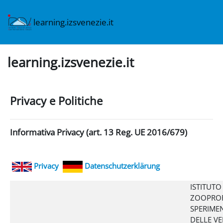
Vai al contenuto principale
learning.izsvenezie.it
learning.izsvenezie.it
Privacy e Politiche
Informativa Privacy (art. 13 Reg. UE 2016/679)
Privacy
Datenschutzerklärung
ISTITUTO
ZOOPROF
SPERIME
DELLE VE