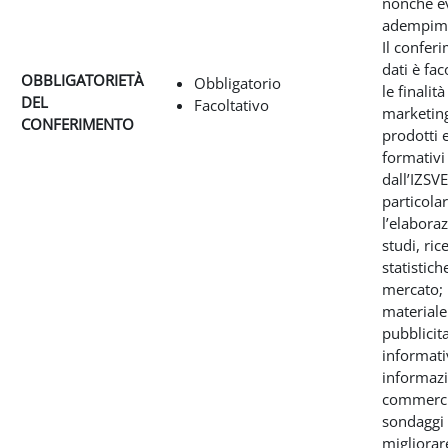
nonché e
adempimen
Il confer
dati è fac
OBBLIGATORIETÀ
Obbligatorio
le finalità
DEL
Facoltativo
marketing
CONFERIMENTO
prodotti e
formativi 
dall’IZSVE
particola
l’elabora
studi, ric
statistich
mercato; 
materiale
pubblicita
informati
informazi
commerci
sondaggi
migliorare