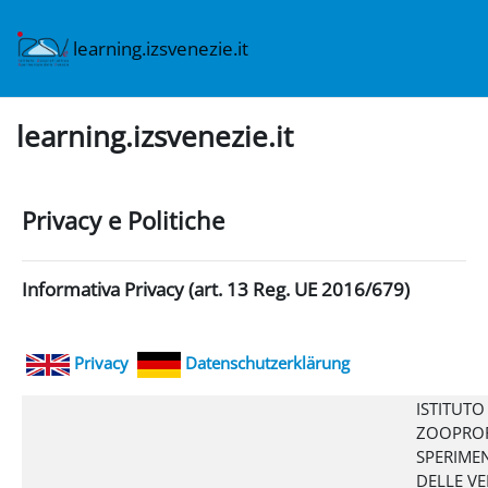
Vai al contenuto principale
learning.izsvenezie.it
learning.izsvenezie.it
Privacy e Politiche
Informativa Privacy (art. 13 Reg. UE 2016/679)
Privacy
Datenschutzerklärung
ISTITUTO
ZOOPROF
SPERIME
DELLE VE