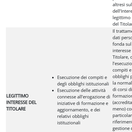
altresì s
dell’Inter
legittimo
del Titola
Il tratta
dati perso
fonda sul
interesse
Titolare, 
l’esecuzi
compiti e
obblighi p
Esecuzione dei compiti e
la normal
degli obblighi istituzionali
di corsi d
Esecuzione delle attività
LEGITTIMO
formazio
connesse all’erogazione di
INTERESSE DEL
(accredit
iniziative di formazione e
TITOLARE
meno) co
aggiornamento, e dei
particola
relativi obblighi
riferimen
istituzionali
gestione d