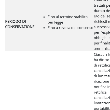
trattati pe
durata de
e/o dei se
Fino al termine stabilito
PERIODO DI
richiesti 
per legge
CONSERVAZIONE
successi
Fino a revoca del consenso
per l’esp
obblighi d
per finali
amministr
Ciascun I
ha diritto
di rettific
cancellazi
di limitaz
ricezione 
notifica i
rettifica,
cancellaz
limitazion
portabilit