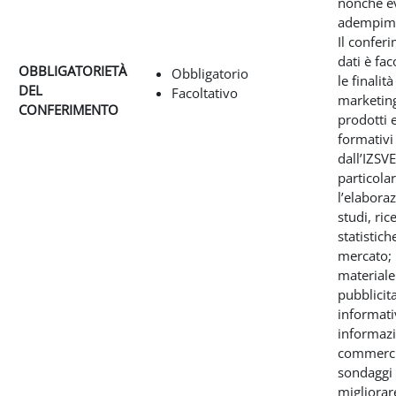
nonché e
adempimen
Il confer
dati è fac
OBBLIGATORIETÀ
Obbligatorio
le finalità
DEL
Facoltativo
marketing
CONFERIMENTO
prodotti e
formativi 
dall’IZSVE
particola
l’elabora
studi, ric
statistich
mercato; 
materiale
pubblicita
informati
informazi
commerci
sondaggi
migliorare