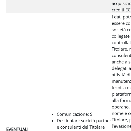
acquisizi
crediti E
I dati po
essere co
società c
collegate
controllat
Titolare,
consulent
anche a so
delegati 
attività di
manutenz
tecnica de
piattafor
alla form
operano, 
nome e c
Comunicazione: SI
Titolare, 
Destinatari: società partner
l’evasione
e consulenti del Titolare
EVENTUALI