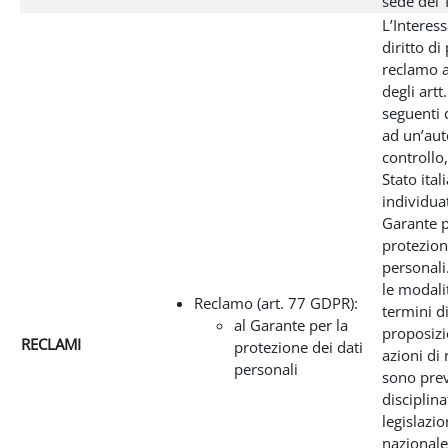
sede del T
L’Interes
diritto di
reclamo a
degli artt
seguenti
ad un’aut
controllo,
Stato ital
individua
Garante p
protezion
personali
le modali
Reclamo (art. 77 GDPR):
termini d
al Garante per la
proposizi
RECLAMI
protezione dei dati
azioni di
personali
sono prev
disciplina
legislazi
nazionale 