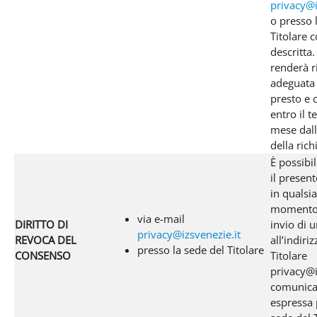
privacy@i
o presso 
Titolare 
descritta. 
renderà r
adeguata 
presto e
entro il t
mese dall
della rich
È possibi
il presen
in qualsia
momento 
via e-mail
DIRITTO DI
invio di 
privacy@izsvenezie.it
REVOCA DEL
all’indiri
presso la sede del Titolare
CONSENSO
Titolare
privacy@i
comunica
espressa 