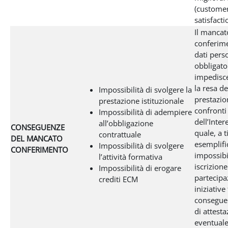
(custome
satisfacti
Il mancat
conferim
dati pers
obbligato
impedisce
la resa de
Impossibilità di svolgere la
prestazio
prestazione istituzionale
confronti
Impossibilità di adempiere
dell’Inter
all’obbligazione
CONSEGUENZE
quale, a t
contrattuale
DEL MANCATO
esemplifi
Impossibilità di svolgere
CONFERIMENTO
impossibil
l’attività formativa
iscrizione
Impossibilità di erogare
partecipa
crediti ECM
iniziative
conseguen
di attesta
eventual