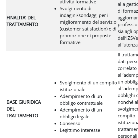
attività formative
alla gesti
Svolgimento di
di formaz
indagini/sondaggi per il
FINALITA’ DEL
aggiorna
miglioramento del servizio
TRATTAMENTO
profession
(customer satisfaction) e di
sia agli o
promozione di proposte
dell’IZSVe
formative
all’utenza
Il tratta
dati pers
correlato
all’adem
un obblig
Svolgimento di un compito
all’adem
istituzionale
obblighi 
Adempimento di un
BASE GIURIDICA
nonché al
obbligo contrattuale
DEL
svolgimen
Adempimento di un
TRATTAMENTO
compito
obbligo legale
istituziona
Consenso
trattamen
Legittimo interesse
personali