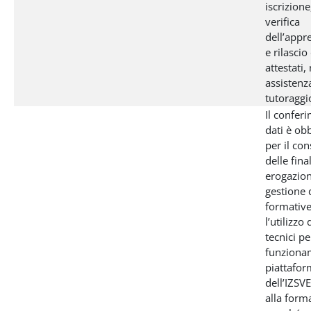
iscrizion
verifica
dell’app
e rilascio
attestati,
assistenz
tutoraggio
Il confer
dati è ob
per il co
delle final
erogazion
gestione d
formativ
l’utilizzo
tecnici pe
funziona
piattafo
dell’IZSV
alla form