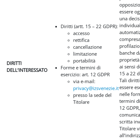
opposizio
essere og
una decis
individua
Diritti (artt. 15 – 22 GDPR):
automatiz
accesso
compresa
rettifica
profilazio
cancellazione
banche da
limitazione
proprietà 
portabilità
DIRITTI
ai sensi d
Forme e termini di
DELL’INTERESSATO
15 a 22 
esercizio: art. 12 GDPR
Tali dirit
via e-mail:
essere ese
privacy@izsvenezie.it
nelle for
presso la sede del
termini di 
Titolare
12 GDPR,
comunica
scritta inv
Titolare v
all’indiriz