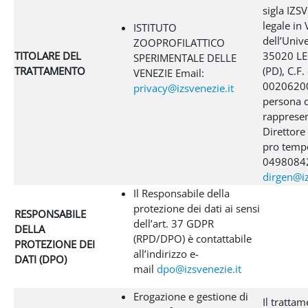
sigla IZS
legale in 
ISTITUTO
dell’Unive
ZOOPROFILATTICO
TITOLARE DEL
35020 L
SPERIMENTALE DELLE
TRATTAMENTO
(PD), C.F.
VENEZIE Email:
00206200
privacy@izsvenezie.it
persona d
rappresen
Direttore
pro tempo
04980842
dirgen@iz
Il Responsabile della
protezione dei dati ai sensi
RESPONSABILE
dell’art. 37 GDPR
DELLA
(RPD/DPO) è contattabile
PROTEZIONE DEI
all’indirizzo e-
DATI (DPO)
mail
dpo@izsvenezie.it
Erogazione e gestione di
Il trattam