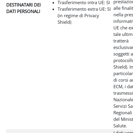
prestazio
Trasferimento intra UE: SI
DESTINATARI DEI
alle final
Trasferimento extra UE: SI
DATI PERSONALI
nella pre
(in regime di Privacy
informativ
Shield)
UE che ex
tale ultim
tratterà
esclusiva
soggetti a
protocoll
Shield). I
particolar
di corsi a
ECM, i da
trasmessi
Nazionale
Servizi Sa
Regionali
del Minis
Salute.
I dati ve