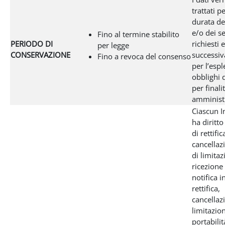
trattati pe
durata de
e/o dei se
Fino al termine stabilito
PERIODO DI
richiesti 
per legge
CONSERVAZIONE
successi
Fino a revoca del consenso
per l’esp
obblighi d
per finali
amministr
Ciascun I
ha diritto
di rettific
cancellazi
di limitaz
ricezione 
notifica i
rettifica,
cancellaz
limitazion
portabilit