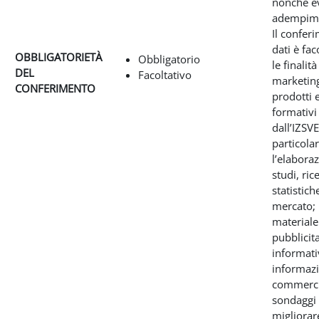
nonché e
adempimen
Il confer
dati è fac
OBBLIGATORIETÀ
Obbligatorio
le finalità
DEL
Facoltativo
marketing
CONFERIMENTO
prodotti e
formativi 
dall’IZSVE
particola
l’elabora
studi, ric
statistich
mercato; 
materiale
pubblicita
informati
informazi
commerci
sondaggi
migliorare