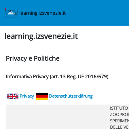
Vai al contenuto principale
learning.izsvenezie.it
learning.izsvenezie.it
Privacy e Politiche
Informativa Privacy (art. 13 Reg. UE 2016/679)
Privacy
Datenschutzerklärung
ISTITUTO
ZOOPROF
SPERIME
DELLE VE