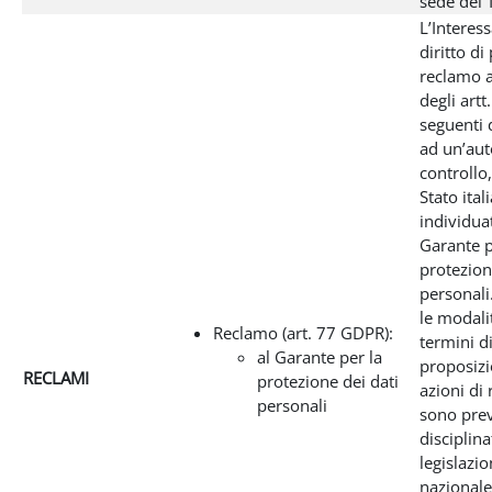
sede del T
L’Interes
diritto di
reclamo a
degli artt
seguenti
ad un’aut
controllo,
Stato ital
individua
Garante p
protezion
personali
le modali
Reclamo (art. 77 GDPR):
termini d
al Garante per la
proposizi
RECLAMI
protezione dei dati
azioni di
personali
sono prev
disciplina
legislazi
nazionale 