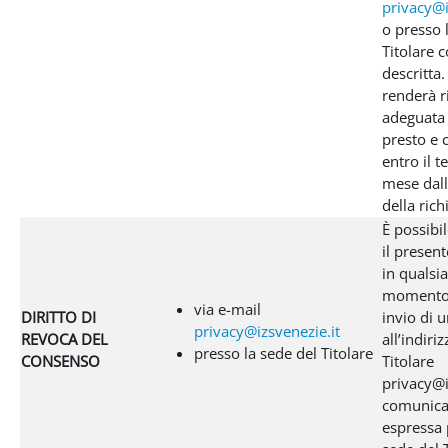
privacy@i
o presso 
Titolare 
descritta. 
renderà r
adeguata 
presto e
entro il t
mese dall
della rich
È possibi
il presen
in qualsia
momento 
via e-mail
DIRITTO DI
invio di 
privacy@izsvenezie.it
REVOCA DEL
all’indiri
presso la sede del Titolare
CONSENSO
Titolare
privacy@i
comunica
espressa 