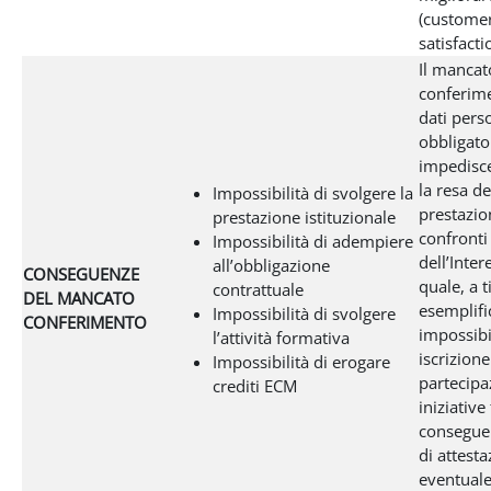
(custome
satisfacti
Il mancat
conferim
dati pers
obbligato
impedisce
la resa de
Impossibilità di svolgere la
prestazio
prestazione istituzionale
confronti
Impossibilità di adempiere
dell’Inter
all’obbligazione
CONSEGUENZE
quale, a t
contrattuale
DEL MANCATO
esemplifi
Impossibilità di svolgere
CONFERIMENTO
impossibil
l’attività formativa
iscrizione
Impossibilità di erogare
partecipa
crediti ECM
iniziative
conseguen
di attesta
eventual