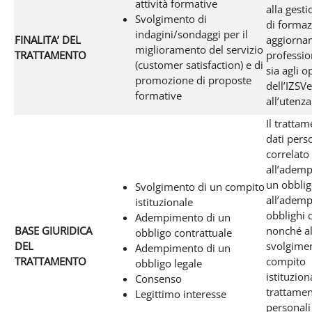
attività formative
alla gesti
Svolgimento di
di formaz
indagini/sondaggi per il
FINALITA’ DEL
aggiorna
miglioramento del servizio
TRATTAMENTO
profession
(customer satisfaction) e di
sia agli o
promozione di proposte
dell’IZSVe
formative
all’utenza
Il tratta
dati pers
correlato
all’adem
un obblig
Svolgimento di un compito
all’adem
istituzionale
obblighi 
Adempimento di un
BASE GIURIDICA
nonché al
obbligo contrattuale
DEL
svolgimen
Adempimento di un
TRATTAMENTO
compito
obbligo legale
istituziona
Consenso
trattamen
Legittimo interesse
personali