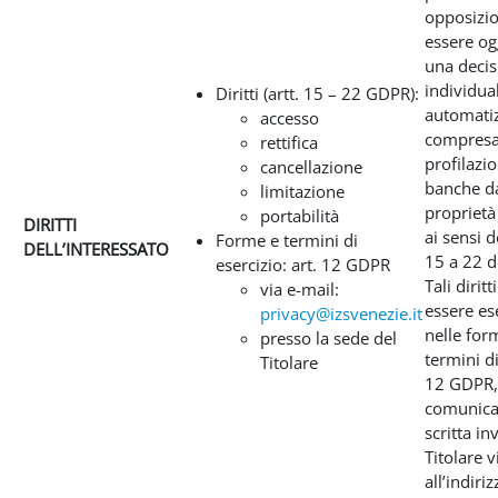
opposizio
essere og
una decis
individua
Diritti (artt. 15 – 22 GDPR):
automatiz
accesso
compresa
rettifica
profilazio
cancellazione
banche da
limitazione
proprietà 
portabilità
DIRITTI
ai sensi d
Forme e termini di
DELL’INTERESSATO
15 a 22 
esercizio: art. 12 GDPR
Tali dirit
via e-mail:
essere ese
privacy@izsvenezie.it
nelle for
presso la sede del
termini di 
Titolare
12 GDPR,
comunica
scritta inv
Titolare v
all’indiriz