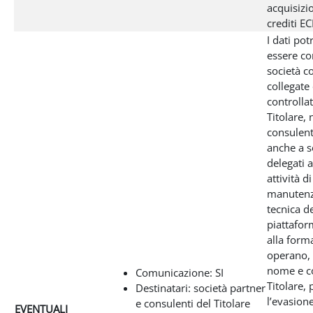
acquisizi
crediti E
I dati po
essere co
società c
collegate
controllat
Titolare,
consulent
anche a so
delegati 
attività di
manutenz
tecnica de
piattafor
alla form
operano, 
nome e c
Comunicazione: SI
Titolare, 
Destinatari: società partner
l’evasione
e consulenti del Titolare
EVENTUALI