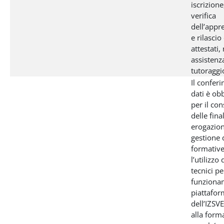
iscrizion
verifica
dell’app
e rilascio
attestati,
assistenz
tutoraggio
Il confer
dati è ob
per il co
delle final
erogazion
gestione d
formativ
l’utilizzo
tecnici pe
funziona
piattafo
dell’IZSV
alla form