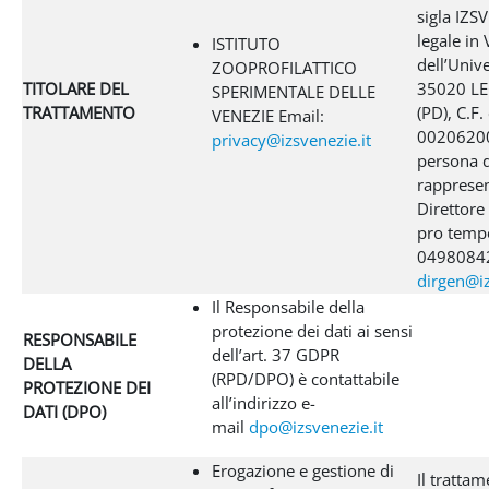
sigla IZS
legale in 
ISTITUTO
dell’Unive
ZOOPROFILATTICO
TITOLARE DEL
35020 L
SPERIMENTALE DELLE
TRATTAMENTO
(PD), C.F.
VENEZIE Email:
00206200
privacy@izsvenezie.it
persona d
rappresen
Direttore
pro tempo
04980842
dirgen@iz
Il Responsabile della
protezione dei dati ai sensi
RESPONSABILE
dell’art. 37 GDPR
DELLA
(RPD/DPO) è contattabile
PROTEZIONE DEI
all’indirizzo e-
DATI (DPO)
mail
dpo@izsvenezie.it
Erogazione e gestione di
Il trattam