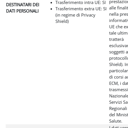
prestazio
Trasferimento intra UE: SI
DESTINATARI DEI
alle final
Trasferimento extra UE: SI
DATI PERSONALI
nella pre
(in regime di Privacy
informativ
Shield)
UE che ex
tale ultim
tratterà
esclusiva
soggetti a
protocoll
Shield). I
particolar
di corsi a
ECM, i da
trasmessi
Nazionale
Servizi Sa
Regionali
del Minis
Salute.
I dati ve