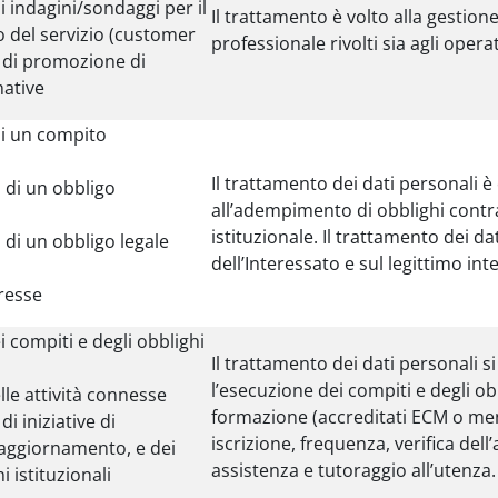
 indagini/sondaggi per il
Il trattamento è volto alla gestio
 del servizio (customer
professionale rivolti sia agli opera
e di promozione di
ative
i un compito
Il trattamento dei dati personali 
di un obbligo
all’adempimento di obblighi contr
istituzionale. Il trattamento dei da
i un obbligo legale
dell’Interessato e sul legittimo int
resse
 compiti e degli obblighi
Il trattamento dei dati personali si
l’esecuzione dei compiti e degli ob
le attività connesse
formazione (accreditati ECM o meno
di iniziative di
iscrizione, frequenza, verifica del
aggiornamento, e dei
assistenza e tutoraggio all’utenza.
i istituzionali