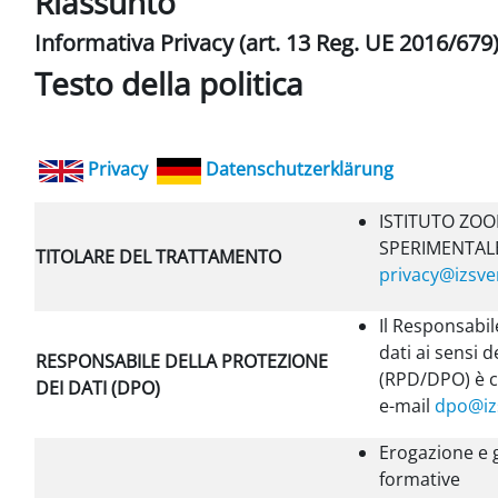
Riassunto
Informativa Privacy (art. 13 Reg. UE 2016/679
Testo della politica
Privacy
Datenschutzerklärung
ISTITUTO ZOO
SPERIMENTALE
TITOLARE DEL TRATTAMENTO
privacy@izsven
Il Responsabil
dati ai sensi d
RESPONSABILE DELLA PROTEZIONE
(RPD/DPO) è co
DEI DATI (DPO)
e-mail
dpo@izs
Erogazione e g
formative