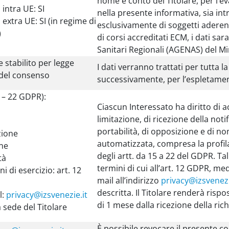
nome e conto del Titolare, per l’ev
intra UE: SI
nella presente informativa, sia intr
extra UE: SI (in regime di
esclusivamente di soggetti aderenti
)
di corsi accreditati ECM, i dati sa
Sanitari Regionali (AGENAS) del Min
e stabilito per legge
I dati verranno trattati per tutta l
 del consenso
successivamente, per l’espletament
15 – 22 GDPR):
Ciascun Interessato ha diritto di acc
limitazione, di ricezione della notif
portabilità, di opposizione e di n
zione
automatizzata, compresa la profilaz
one
degli artt. da 15 a 22 del GDPR. Tal
tà
termini di cui all’art. 12 GDPR, me
i di esercizio: art. 12
mail all’indirizzo
privacy@izsvenezi
descritta. Il Titolare renderà ris
l:
privacy@izsvenezie.it
di 1 mese dalla ricezione della rich
 sede del Titolare
È possibile revocare il presente c