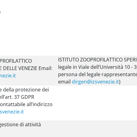
)
ISTITUTO ZOOPROFILATTICO SPERIM
PROFILATTICO
legale in Viale dell’Università 10 
 DELLE VENEZIE Email:
persona del legale rappresentante
ezie.it
email
dirgen@izsvenezie.it
)
e della protezione dei
ell’art. 37 GDPR
ntattabile all’indirizzo
venezie.it
estione di attività