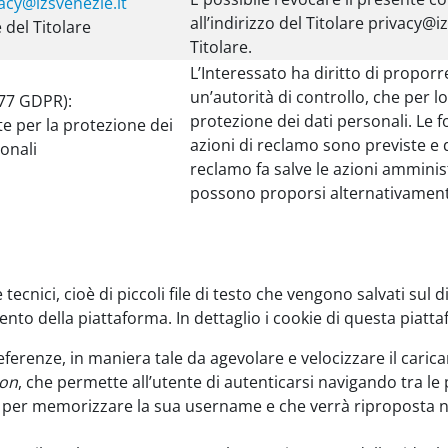
acy@izsvenezie.it
all’indirizzo del Titolare privacy
 del Titolare
Titolare.
L’Interessato ha diritto di proporr
un’autorità di controllo, che per l
 77 GDPR):
protezione dei dati personali. Le f
te per la protezione dei
azioni di reclamo sono previste e di
onali
reclamo fa salve le azioni amministr
possono proporsi alternativament
tecnici, cioè di piccoli file di testo che vengono salvati sul d
to della piattaforma. In dettaglio i cookie di questa piatt
referenze, in maniera tale da agevolare e velocizzare il caric
ion
, che permette all’utente di autenticarsi navigando tra le 
per memorizzare la sua username e che verrà riproposta nei