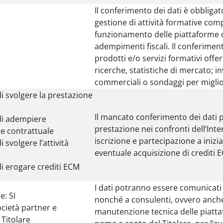
Il conferimento dei dati è obbligat
gestione di attività formative compr
funzionamento delle piattaforme d
adempimenti fiscali. Il conferimento
prodotti e/o servizi formativi offert
ricerche, statistiche di mercato; i
commerciali o sondaggi per miglior
di svolgere la prestazione
Il mancato conferimento dei dati pe
 di adempiere
prestazione nei confronti dell’Inter
ne contrattuale
iscrizione e partecipazione a inizi
i svolgere l’attività
eventuale acquisizione di crediti 
di erogare crediti ECM
I dati potranno essere comunicati 
: SI
nonché a consulenti, ovvero anche a
ocietà partner e
manutenzione tecnica delle piatta
 Titolare