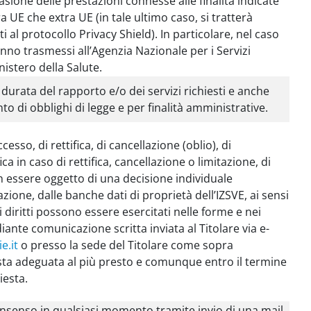
asione delle prestazioni connesse alle finalità indicate
a UE che extra UE (in tale ultimo caso, si tratterà
 al protocollo Privacy Shield). In particolare, nel caso
ranno trasmessi all’Agenzia Nazionale per i Servizi
istero della Salute.
a durata del rapporto e/o dei servizi richiesti e anche
o di obblighi di legge e per finalità amministrative.
esso, di rettifica, di cancellazione (oblio), di
ica in caso di rettifica, cancellazione o limitazione, di
on essere oggetto di una decisione individuale
ione, dalle banche dati di proprietà dell’IZSVE, ai sensi
i diritti possono essere esercitati nelle forme e nei
diante comunicazione scritta inviata al Titolare via e-
e.it
o presso la sede del Titolare come sopra
posta adeguata al più presto e comunque entro il termine
iesta.
onsenso in qualsiasi momento tramite invio di una mail