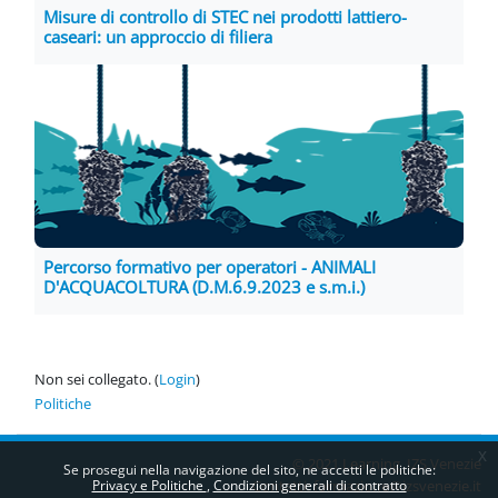
Misure di controllo di STEC nei prodotti lattiero-
caseari: un approccio di filiera
Percorso formativo per operatori - ANIMALI
D'ACQUACOLTURA (D.M.6.9.2023 e s.m.i.)
Non sei collegato. (
Login
)
Politiche
x
© 2021 Learning IZS Venezie
Se prosegui nella navigazione del sito, ne accetti le politiche:
Privacy e Politiche
Condizioni generali di contratto
Contatti:
formazione@izsvenezie.it