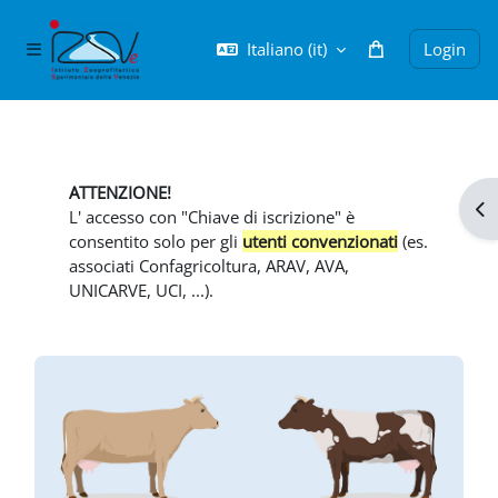
Vai al contenuto principale
Italiano ‎(it)‎
Login
Pannello laterale
Blocchi
ATTENZIONE!
Apr
L' accesso con "Chiave di iscrizione" è
consentito solo per gli
utenti convenzionati
(es.
associati Confagricoltura, ARAV, AVA,
UNICARVE, UCI, ...).