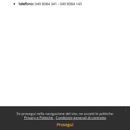
telefono:
049 8084 341 - 049 8084 145
x
Se prosegui nella navigazione del sito, ne accetti le politiche:
Privacy e Politiche
Condizioni generali di contratto
Prosegui