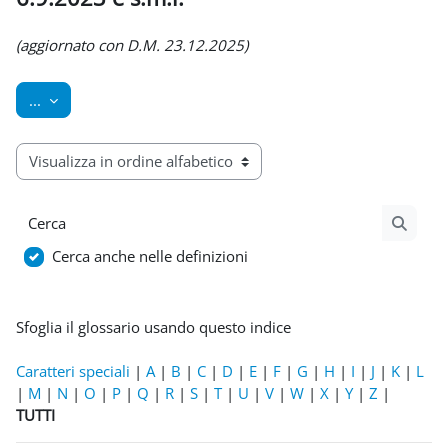
Aggregazione dei criteri
(aggiornato con D.M. 23.12.2025)
Esporta voci
...
Sfoglia il glossario usando questo indice
Cerca
Cerca
Cerca anche nelle definizioni
Sfoglia il glossario usando questo indice
Caratteri speciali
|
A
|
B
|
C
|
D
|
E
|
F
|
G
|
H
|
I
|
J
|
K
|
L
|
M
|
N
|
O
|
P
|
Q
|
R
|
S
|
T
|
U
|
V
|
W
|
X
|
Y
|
Z
|
TUTTI