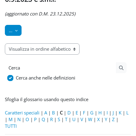
Aggregazione dei criteri
(aggiornato con D.M. 23.12.2025)
Esporta voci
...
Sfoglia il glossario usando questo indice
Cerca
Cerca
Cerca anche nelle definizioni
Sfoglia il glossario usando questo indice
Caratteri speciali
|
A
|
B
|
C
|
D
|
E
|
F
|
G
|
H
|
I
|
J
|
K
|
L
|
M
|
N
|
O
|
P
|
Q
|
R
|
S
|
T
|
U
|
V
|
W
|
X
|
Y
|
Z
|
TUTTI