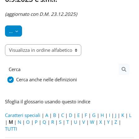
Aggregazione dei criteri
(aggiornato con D.M. 23.12.2025)
Esporta voci
...
Sfoglia il glossario usando questo indice
Cerca
Cerca
Cerca anche nelle definizioni
Sfoglia il glossario usando questo indice
Caratteri speciali
|
A
|
B
|
C
|
D
|
E
|
F
|
G
|
H
|
I
|
J
|
K
|
L
|
M
|
N
|
O
|
P
|
Q
|
R
|
S
|
T
|
U
|
V
|
W
|
X
|
Y
|
Z
|
TUTTI