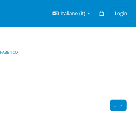
Italiano ‎(it)‎
Login
LFABETICO
Esporta
...