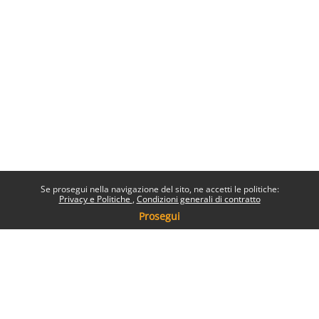
Se prosegui nella navigazione del sito, ne accetti le politiche:
Privacy e Politiche
Condizioni generali di contratto
Prosegui