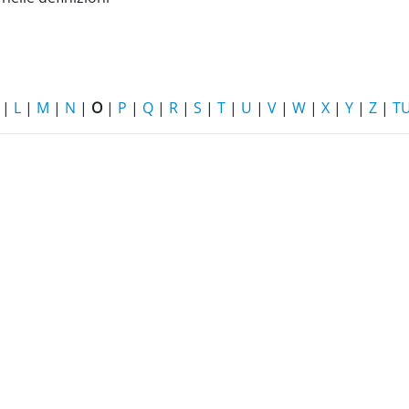
|
L
|
M
|
N
|
O
|
P
|
Q
|
R
|
S
|
T
|
U
|
V
|
W
|
X
|
Y
|
Z
|
TU