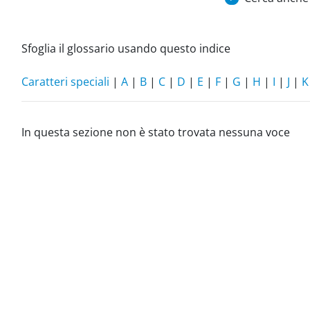
Sfoglia il glossario usando questo indice
Caratteri speciali
|
A
|
B
|
C
|
D
|
E
|
F
|
G
|
H
|
I
|
J
|
K
In questa sezione non è stato trovata nessuna voce