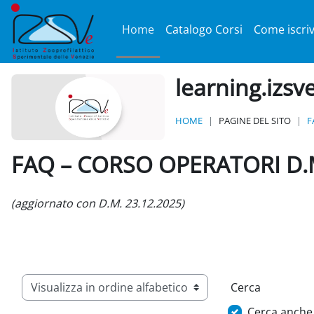
Vai al contenuto principale
Home
Catalogo Corsi
Come iscriv
learning.izsv
HOME
PAGINE DEL SITO
F
FAQ – CORSO OPERATORI D.M. 
Aggregazione dei criteri
(aggiornato con D.M. 23.12.2025)
Cerca
Sfoglia il glossario usando questo indice
Cerca anche 