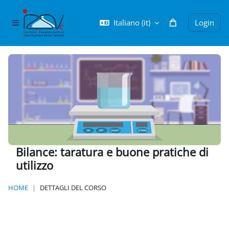
Vai al contenuto principale
Italiano ‎(it)‎
Login
Pannello laterale
Bilance: taratura e buone pratiche di
utilizzo
HOME
DETTAGLI DEL CORSO
Blocchi