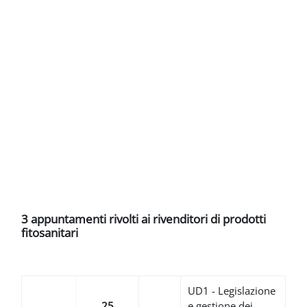
Blocchi
Vai al contenuto principale
3 appuntamenti rivolti ai rivenditori di prodotti
fitosanitari
UD1 - Legislazione
25
e gestione dei