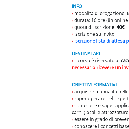
INFO
›
modalità di erogazione: B
›
durata: 16 ore (8h online 
›
quota di iscrizione:
40€
›
iscrizione su invito
›
i
scrizione lista di attes
DESTINATARI
›
Il corso è riservato ai
cac
necessario ricevere un invi
OBIETTIVI FORMATIVI
›
acquisire manualità nelle
›
saper operare nel rispetto
›
conoscere e saper applicar
carni (locali e attrezzature
›
essere in grado di prevenir
›
conoscere i concetti base