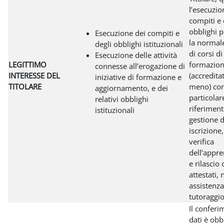
l’esecuzio
compiti e 
obblighi p
Esecuzione dei compiti e
la normal
degli obblighi istituzionali
di corsi di
Esecuzione delle attività
LEGITTIMO
formazio
connesse all’erogazione di
INTERESSE DEL
(accredita
iniziative di formazione e
TITOLARE
meno) co
aggiornamento, e dei
particolar
relativi obblighi
riferiment
istituzionali
gestione d
iscrizione
verifica
dell’appr
e rilascio 
attestati,
assistenza
tutoraggio
Il conferi
dati è obb