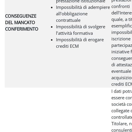
prestazione istituzionale
confronti
Impossibilità di adempiere
dell’Inter
all’obbligazione
CONSEGUENZE
quale, a ti
contrattuale
DEL MANCATO
esemplific
Impossibilità di svolgere
CONFERIMENTO
impossibil
l’attività formativa
iscrizione
Impossibilità di erogare
partecipa
crediti ECM
iniziative
conseguent
di attesta
eventuale
acquisizio
crediti EC
I dati pot
essere co
società c
collegate 
controllat
Titolare, 
consulent