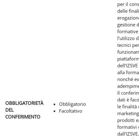
per il co
delle final
erogazion
gestione di
formative
l’utilizzo 
tecnici per
funzionam
piattafor
dell’IZSVE
alla forma
nonché ev
adempiment
Il conferi
dati è fac
OBBLIGATORIETÀ
Obbligatorio
le finalità 
DEL
Facoltativo
marketing
CONFERIMENTO
prodotti e
formativi 
dall’IZSVE.