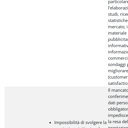
particolar
l’elaboraz
studi, rice
statistiche
mercato; 
materiale
pubblicita
informati
informazi
commercia
sondaggi 
migliorare 
(customer
satisfactio
Il mancat
conferime
dati perso
obbligator
impedisce 
la resa del
Impossibilità di svolgere la
prestazion