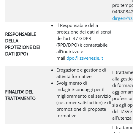
pro tempor
04980842
dirgen@izs
Il Responsabile della
protezione dei dati ai sensi
RESPONSABILE
dell’art. 37 GDPR
DELLA
(RPD/DPO) è contattabile
PROTEZIONE DEI
all’indirizzo e-
DATI (DPO)
mail
dpo@izsvenezie.it
Erogazione e gestione di
Il trattam
attività formative
alla gestio
Svolgimento di
di formazi
indagini/sondaggi per il
FINALITA’ DEL
aggiorna
miglioramento del servizio
TRATTAMENTO
profession
(customer satisfaction) e di
sia agli o
promozione di proposte
dell’IZSVe 
formative
all’utenza
Il trattam