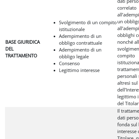
dati perso
correlato
all’ademp
un obbligo
Svolgimento di un compito
all’ademp
istituzionale
obblighi c
Adempimento di un
BASE GIURIDICA
nonché al
obbligo contrattuale
DEL
svolgimen
Adempimento di un
TRATTAMENTO
compito
obbligo legale
istituzional
Consenso
trattament
Legittimo interesse
personali 
altresì su
dell’Intere
legittimo 
del Titolar
Il trattam
dati perso
fonda sul 
interesse 
Titolare, 