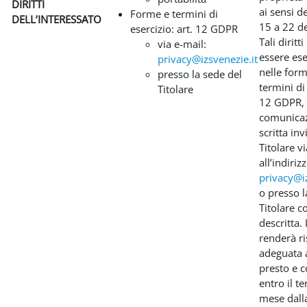
DIRITTI
ai sensi de
Forme e termini di
DELL’INTERESSATO
15 a 22 d
esercizio: art. 12 GDPR
Tali dirit
via e-mail:
essere ese
privacy@izsvenezie.it
nelle form
presso la sede del
termini di 
Titolare
12 GDPR,
comunica
scritta inv
Titolare v
all’indiriz
privacy@iz
o presso l
Titolare 
descritta. 
renderà r
adeguata a
presto e
entro il t
mese dalla