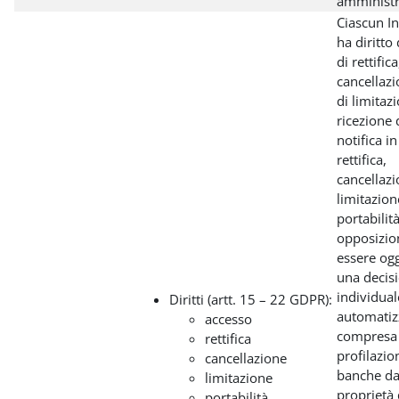
amministr
Ciascun In
ha diritto
di rettifica
cancellazi
di limitazi
ricezione 
notifica in
rettifica,
cancellazi
limitazion
portabilità
opposizio
essere ogg
una decis
individual
Diritti (artt. 15 – 22 GDPR):
automatiz
accesso
compresa 
rettifica
profilazio
cancellazione
banche dat
limitazione
proprietà 
portabilità