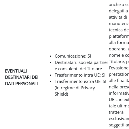
anche a so
delegati a
attività di
manutenz
tecnica de
piattafor
alla form
operano, 
nome e co
Comunicazione: SI
Titolare, 
Destinatari: società partner
l’evasione
e consulenti del Titolare
EVENTUALI
prestazio
Trasferimento intra UE: SI
DESTINATARI DEI
alle finali
Trasferimento extra UE: SI
DATI PERSONALI
nella pres
(in regime di Privacy
informativ
Shield)
UE che ext
tale ultim
tratterà
esclusiva
soggetti a