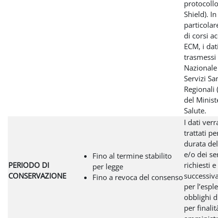
protocollo
Shield). In
particolar
di corsi ac
ECM, i dat
trasmessi 
Nazionale 
Servizi San
Regionali
del Minist
Salute.
I dati ver
trattati pe
durata de
e/o dei se
Fino al termine stabilito
PERIODO DI
richiesti 
per legge
CONSERVAZIONE
successiv
Fino a revoca del consenso
per l’espl
obblighi d
per finalit