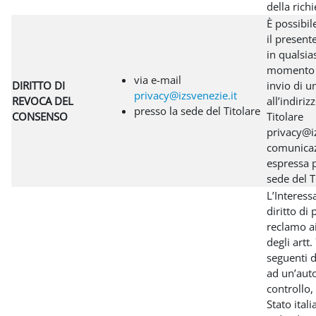
della richi
È possibil
il presen
in qualsia
momento 
via e-mail
DIRITTO DI
invio di u
privacy@izsvenezie.it
REVOCA DEL
all’indiriz
presso la sede del Titolare
CONSENSO
Titolare
privacy@iz
comunica
espressa p
sede del T
L’Interess
diritto di
reclamo ai
degli artt.
seguenti 
ad un’auto
controllo,
Stato ital