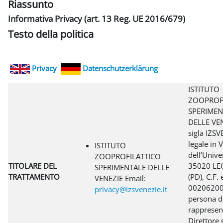
Riassunto
Informativa Privacy (art. 13 Reg. UE 2016/679)
Testo della politica
Privacy
Datenschutzerklärung
ISTITUTO
ZOOPROF
SPERIMEN
DELLE VEN
sigla IZSV
legale in V
ISTITUTO
dell’Unive
ZOOPROFILATTICO
TITOLARE DEL
35020 L
SPERIMENTALE DELLE
TRATTAMENTO
(PD), C.F. 
VENEZIE Email:
00206200
privacy@izsvenezie.it
persona de
rappresen
Direttore 