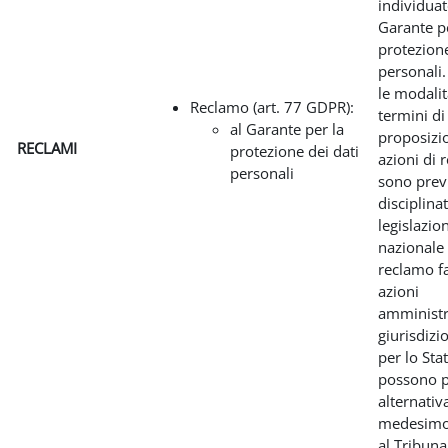
individuat
Garante pe
protezione
personali.
le modalit
Reclamo (art. 77 GDPR):
termini di
al Garante per la
proposizi
RECLAMI
protezione dei dati
azioni di 
personali
sono previ
disciplina
legislazio
nazionale 
reclamo fa
azioni
amministr
giurisdizi
per lo Sta
possono p
alternativ
medesimo
al Tribuna