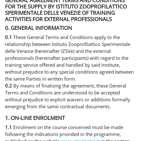
GENERAL AGREEMENT TERMS AND CONDITIONS
FOR THE SUPPLY BY ISTITUTO ZOOPROFILATTICO
SPERIMENTALE DELLE VENEZIE OF TRAINING
ACTIVITIES FOR EXTERNAL PROFESSIONALS
0. GENERAL INFORMATION
0.1
These General Terms and Conditions apply to the
relationship between Istituto Zooprofilattico Sperimentale
delle Venezie (hereinafter IZSVe) and the external
professionals (hereinafter participants) with regard to the
training service offered and handled by said Institute,
without prejudice to any special conditions agreed between
the same Parties in written form.
0.2
By means of finalising the agreement, these General
Terms and Conditions are understood to be accepted
without prejudice to explicit waivers or additions formally
emerging from the same contractual documents.
1. ON-LINE ENROLMENT
1.1
Enrolment on the course concerned must be made
following the indications provided in the programme,
published on the website
www.izsvenezie.it
in the section