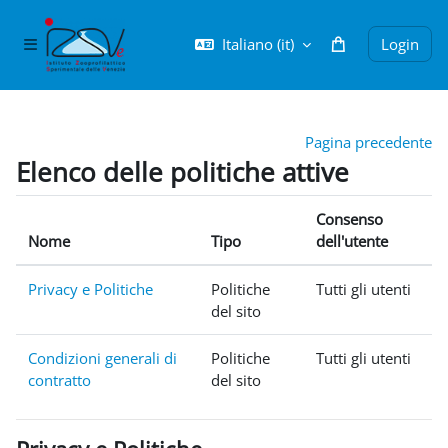
Vai al contenuto principale
Italiano ‎(it)‎
Login
Pannello laterale
Pagina precedente
Elenco delle politiche attive
Consenso
Nome
Tipo
dell'utente
Privacy e Politiche
Politiche
Tutti gli utenti
del sito
Condizioni generali di
Politiche
Tutti gli utenti
contratto
del sito