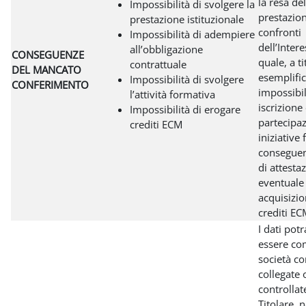
la resa del
Impossibilità di svolgere la
prestazion
prestazione istituzionale
confronti
Impossibilità di adempiere
dell’Inter
all’obbligazione
CONSEGUENZE
quale, a ti
contrattuale
DEL MANCATO
esemplific
Impossibilità di svolgere
CONFERIMENTO
impossibil
l’attività formativa
iscrizione
Impossibilità di erogare
partecipa
crediti ECM
iniziative
conseguent
di attesta
eventuale
acquisizio
crediti EC
I dati pot
essere co
società c
collegate 
controllat
Titolare, 