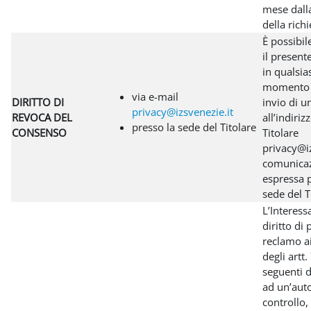
mese dalla
della richi
È possibil
il presen
in qualsia
momento 
via e-mail
DIRITTO DI
invio di u
privacy@izsvenezie.it
REVOCA DEL
all’indiriz
presso la sede del Titolare
CONSENSO
Titolare
privacy@iz
comunica
espressa p
sede del T
L’Interess
diritto di
reclamo ai
degli artt.
seguenti 
ad un’auto
controllo,