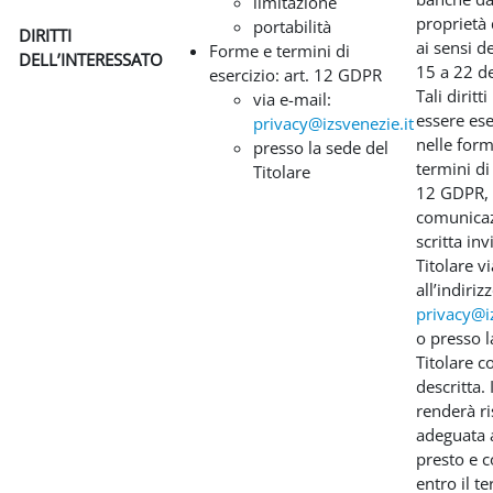
limitazione
proprietà 
portabilità
DIRITTI
ai sensi de
Forme e termini di
DELL’INTERESSATO
15 a 22 d
esercizio: art. 12 GDPR
Tali dirit
via e-mail:
essere ese
privacy@izsvenezie.it
nelle form
presso la sede del
termini di 
Titolare
12 GDPR,
comunica
scritta inv
Titolare v
all’indiriz
privacy@iz
o presso l
Titolare 
descritta. 
renderà r
adeguata a
presto e
entro il t