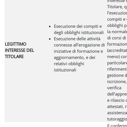
interesse 
Titolare, 
l’esecuzio
compiti e 
obblighi p
Esecuzione dei compiti e
la normal
degli obblighi istituzionali
di corsi di
Esecuzione delle attività
LEGITTIMO
formazio
connesse all’erogazione di
INTERESSE DEL
(accredita
iniziative di formazione e
TITOLARE
meno) co
aggiornamento, e dei
particolar
relativi obblighi
riferiment
istituzionali
gestione d
iscrizione
verifica
dell’appr
e rilascio 
attestati,
assistenza
tutoraggio
Il conferi