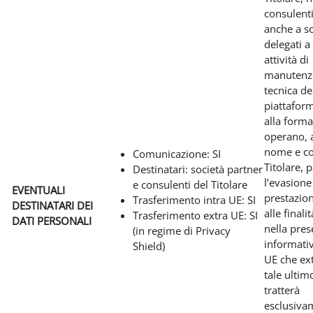
consulent
anche a so
delegati a
attività di
manutenz
tecnica de
piattafor
alla form
operano, 
nome e co
Comunicazione: SI
Titolare, 
Destinatari: società partner
l’evasione
e consulenti del Titolare
EVENTUALI
prestazio
Trasferimento intra UE: SI
DESTINATARI DEI
alle finali
Trasferimento extra UE: SI
DATI PERSONALI
nella pres
(in regime di Privacy
informativ
Shield)
UE che ext
tale ultim
tratterà
esclusiva