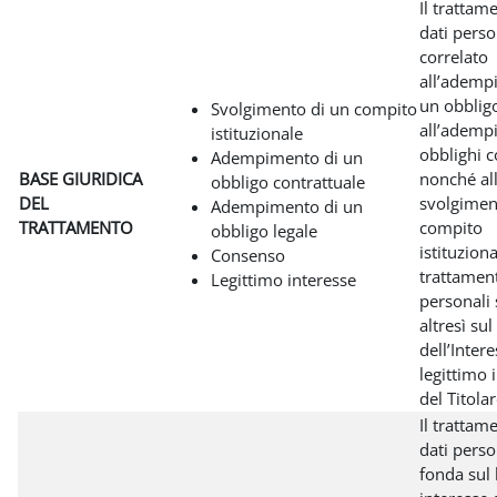
Il trattam
dati perso
correlato
all’ademp
un obbligo
Svolgimento di un compito
all’ademp
istituzionale
obblighi c
Adempimento di un
BASE GIURIDICA
nonché al
obbligo contrattuale
DEL
svolgimen
Adempimento di un
TRATTAMENTO
compito
obbligo legale
istituzional
Consenso
trattament
Legittimo interesse
personali 
altresì su
dell’Intere
legittimo 
del Titolar
Il trattam
dati perso
fonda sul 