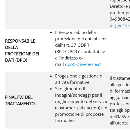
Direttore 
pro tempor
04980842
dirgen@izs
Il Responsabile della
protezione dei dati ai sensi
RESPONSABILE
dell’art. 37 GDPR
DELLA
(RPD/DPO) è contattabile
PROTEZIONE DEI
all’indirizzo e-
DATI (DPO)
mail
dpo@izsvenezie.it
Erogazione e gestione di
Il trattam
attività formative
alla gestio
Svolgimento di
di formazi
indagini/sondaggi per il
FINALITA’ DEL
aggiorna
miglioramento del servizio
TRATTAMENTO
profession
(customer satisfaction) e di
sia agli o
promozione di proposte
dell’IZSVe 
formative
all’utenza