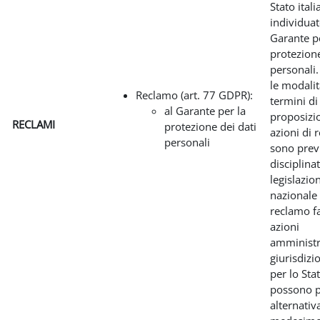
Stato ital
individuat
Garante pe
protezione
personali.
le modalit
Reclamo (art. 77 GDPR):
termini di
al Garante per la
proposizi
RECLAMI
protezione dei dati
azioni di 
personali
sono previ
disciplina
legislazio
nazionale 
reclamo fa
azioni
amministr
giurisdizi
per lo Sta
possono p
alternativ