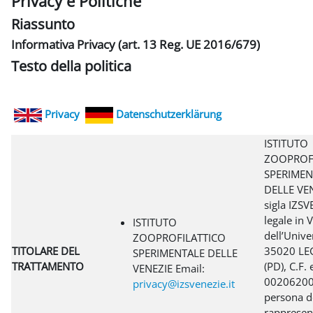
Privacy e Politiche
Riassunto
Informativa Privacy (art. 13 Reg. UE 2016/679)
Testo della politica
Privacy
Datenschutzerklärung
ISTITUTO
ZOOPROF
SPERIMEN
DELLE VEN
sigla IZSV
legale in V
ISTITUTO
dell’Unive
ZOOPROFILATTICO
TITOLARE DEL
35020 L
SPERIMENTALE DELLE
TRATTAMENTO
(PD), C.F. 
VENEZIE Email:
00206200
privacy@izsvenezie.it
persona de
rappresen