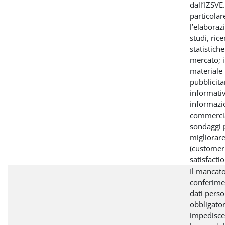
dall’IZSVE.
particolar
l’elaboraz
studi, rice
statistiche
mercato; 
materiale
pubblicita
informati
informazi
commercia
sondaggi 
migliorare 
(customer
satisfactio
Il mancat
conferime
dati perso
obbligator
impedisce 