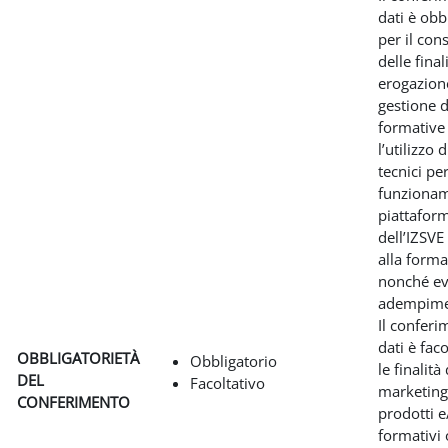
dati è obb
per il co
delle final
erogazion
gestione di
formative
l’utilizzo 
tecnici per
funzionam
piattafor
dell’IZSVE
alla forma
nonché ev
adempiment
Il conferi
dati è fac
OBBLIGATORIETÀ
Obbligatorio
le finalità 
DEL
Facoltativo
marketing
CONFERIMENTO
prodotti e
formativi 