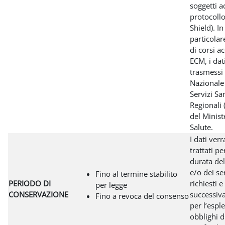
soggetti a
protocollo
Shield). In
particolar
di corsi ac
ECM, i dat
trasmessi 
Nazionale 
Servizi San
Regionali
del Minist
Salute.
I dati ver
trattati pe
durata de
e/o dei se
Fino al termine stabilito
PERIODO DI
richiesti 
per legge
CONSERVAZIONE
successiv
Fino a revoca del consenso
per l’espl
obblighi d