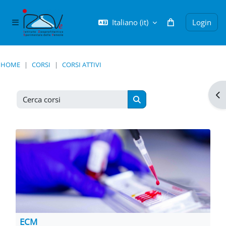
Vai al contenuto principale
Italiano ‎(it)‎
Login
Pannello laterale
HOME
CORSI
CORSI ATTIVI
Apr
Cerca corsi
Cerca corsi
ECM