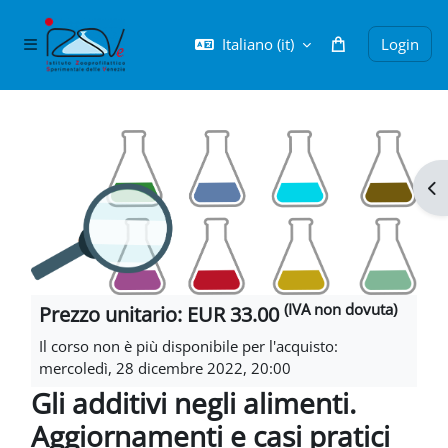
Vai al contenuto principale
Italiano ‎(it)‎
Login
Pannello laterale
Blocchi
Apr
(IVA non dovuta)
Prezzo unitario: EUR 33.00
Il corso non è più disponibile per l'acquisto:
mercoledì, 28 dicembre 2022, 20:00
Gli additivi negli alimenti.
Aggiornamenti e casi pratici