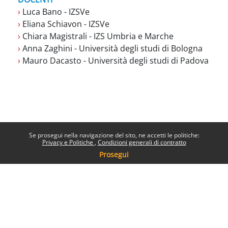
›
Luca Bano - IZSVe
›
Eliana Schiavon - IZSVe
›
Chiara Magistrali - IZS Umbria e Marche
›
Anna Zaghini - Università degli studi di Bologna
›
Mauro Dacasto - Università degli studi di Padova
Se prosegui nella navigazione del sito, ne accetti le politiche:
Privacy e Politiche
Condizioni generali di contratto
Prosegui