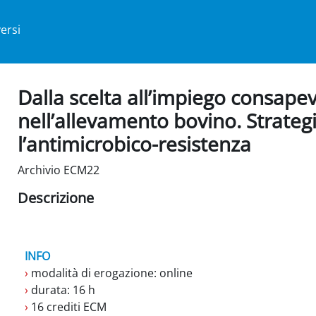
ersi
Dalla scelta all’impiego consape
nell’allevamento bovino. Strateg
l’antimicrobico-resistenza
Archivio ECM22
Descrizione
INFO
›
modalità di erogazione: online
›
durata: 16 h
›
16 crediti ECM