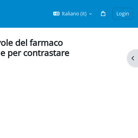
Italiano ‎(it)‎
Login
vole del farmaco
ie per contrastare
Apr