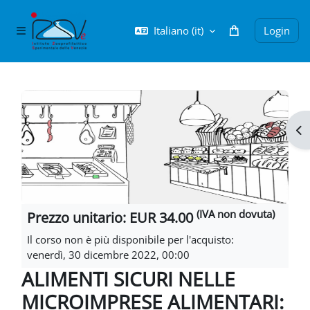
Vai al contenuto principale
Italiano ‎(it)‎
Login
Pannello laterale
Blocchi
Apr
(IVA non dovuta)
Prezzo unitario: EUR 34.00
Il corso non è più disponibile per l'acquisto:
venerdì, 30 dicembre 2022, 00:00
ALIMENTI SICURI NELLE
MICROIMPRESE ALIMENTARI: