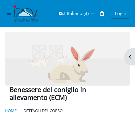
Vai al contenuto principale
Italiano ‎(it)‎
Login
Pannello laterale
Apr
Benessere del coniglio in
allevamento (ECM)
HOME
DETTAGLI DEL CORSO
Blocchi