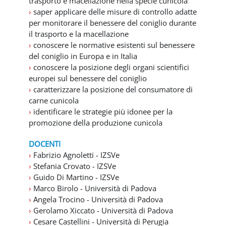
trasporto e macellazione nella specie cunicola
e
›
saper applicare delle misure di controllo adatte
per monitorare il benessere del coniglio durante
o
il trasporto e la macellazione
›
conoscere le normative esistenti sul benessere
del coniglio in Europa e in Italia
›
conoscere la posizione degli organi scientifici
europei sul benessere del coniglio
›
caratterizzare la posizione del consumatore di
carne cunicola
›
identificare le strategie più idonee per la
promozione della produzione cunicola
DOCENTI
›
Fabrizio Agnoletti - IZSVe
›
Stefania Crovato - IZSVe
›
Guido Di Martino - IZSVe
›
Marco Birolo - Università di Padova
›
Angela Trocino - Università di Padova
›
Gerolamo Xiccato - Università di Padova
›
Cesare Castellini - Università di Perugia