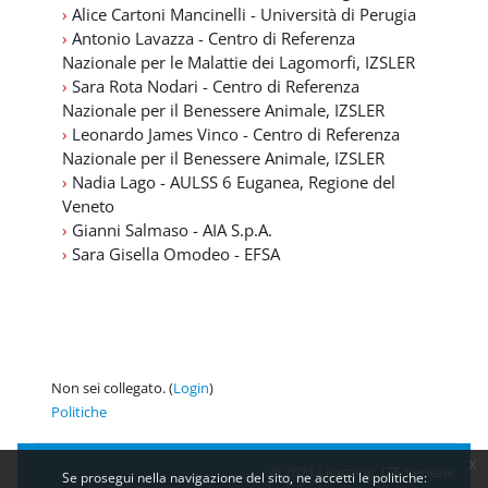
›
Alice Cartoni Mancinelli - Università di Perugia
›
Antonio Lavazza - Centro di Referenza
Nazionale per le Malattie dei Lagomorfi, IZSLER
›
Sara Rota Nodari - Centro di Referenza
Nazionale per il Benessere Animale, IZSLER
›
Leonardo James Vinco - Centro di Referenza
Nazionale per il Benessere Animale, IZSLER
›
Nadia Lago - AULSS 6 Euganea, Regione del
Veneto
›
Gianni Salmaso - AIA S.p.A.
›
Sara Gisella Omodeo - EFSA
Non sei collegato. (
Login
)
Politiche
x
© 2021 Learning IZS Venezie
Se prosegui nella navigazione del sito, ne accetti le politiche: