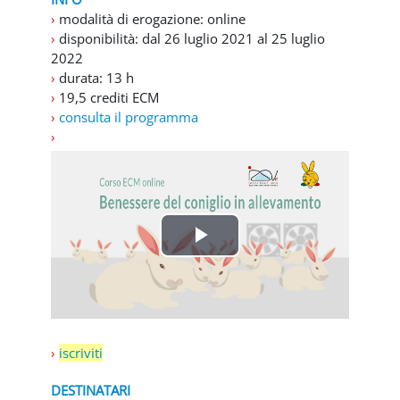
›
modalità di erogazione: online
›
disponibilità: dal 26 luglio 2021 al 25 luglio
2022
›
durata: 13 h
›
19,5 crediti ECM
›
consulta il programma
›
R
i
p
›
iscriviti
r
DESTINATARI