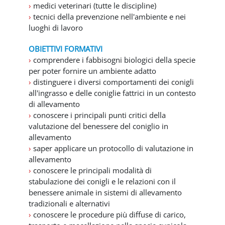
o
›
medici veterinari (tutte le discipline)
›
tecnici della prevenzione nell'ambiente e nei
d
luoghi di lavoro
u
OBIETTIVI FORMATIVI
›
comprendere i fabbisogni biologici della specie
per poter fornire un ambiente adatto
c
›
distinguere i diversi comportamenti dei conigli
all'ingrasso e delle coniglie fattrici in un contesto
i
di allevamento
›
conoscere i principali punti critici della
i
valutazione del benessere del coniglio in
allevamento
l
›
saper applicare un protocollo di valutazione in
allevamento
v
›
conoscere le principali modalità di
stabulazione dei conigli e le relazioni con il
i
benessere animale in sistemi di allevamento
tradizionali e alternativi
d
›
conoscere le procedure più diffuse di carico,