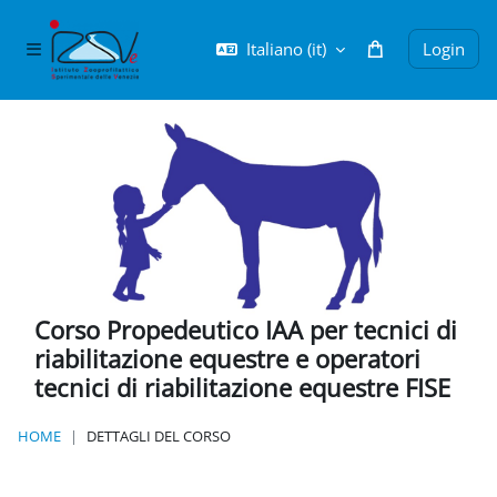
Vai al contenuto principale
Italiano ‎(it)‎
Login
Pannello laterale
Corso Propedeutico IAA per tecnici di
riabilitazione equestre e operatori
tecnici di riabilitazione equestre FISE
HOME
DETTAGLI DEL CORSO