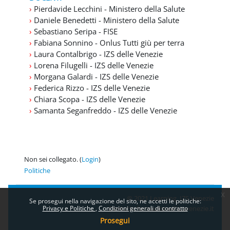
›
Pierdavide Lecchini - Ministero della Salute
›
Daniele Benedetti - Ministero della Salute
›
Sebastiano Seripa - FISE
›
Fabiana Sonnino - Onlus Tutti giù per terra
›
Laura Contalbrigo - IZS delle Venezie
›
Lorena Filugelli - IZS delle Venezie
›
Morgana Galardi - IZS delle Venezie
›
Federica Rizzo - IZS delle Venezie
›
Chiara Scopa - IZS delle Venezie
›
Samanta Seganfreddo - IZS delle Venezie
Non sei collegato. (
Login
)
Politiche
x
© 2021 Learning IZS Venezie
Se prosegui nella navigazione del sito, ne accetti le politiche:
Privacy e Politiche
Condizioni generali di contratto
Contatti:
formazione@izsvenezie.it
Prosegui