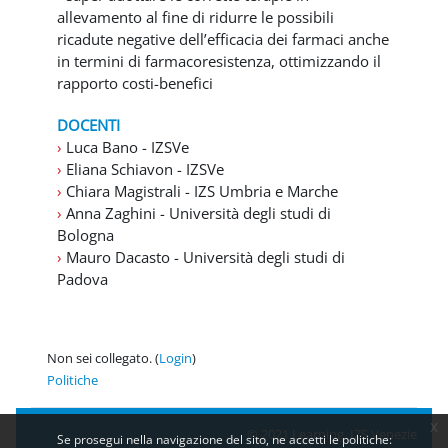
allevamento al fine di ridurre le possibili
ricadute negative dell’efficacia dei farmaci anche
in termini di farmacoresistenza, ottimizzando il
rapporto costi-benefici
DOCENTI
›
Luca Bano - IZSVe
›
Eliana Schiavon - IZSVe
›
Chiara Magistrali - IZS Umbria e Marche
›
Anna Zaghini - Università degli studi di
Bologna
›
Mauro Dacasto - Università degli studi di
Padova
Non sei collegato. (
Login
)
Politiche
x
© 2021 Learning IZS Venezie
Se prosegui nella navigazione del sito, ne accetti le politiche: