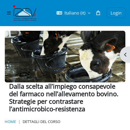
Vai al contenuto principale
Italiano ‎(it)‎
Login
Pannello laterale
Apr
Dalla scelta all’impiego consapevole
del farmaco nell’allevamento bovino.
Strategie per contrastare
l’antimicrobico-resistenza
HOME
DETTAGLI DEL CORSO