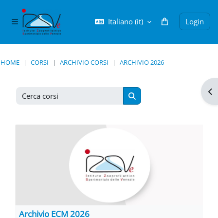
Vai al contenuto principale
Italiano ‎(it)‎
Login
Pannello laterale
HOME
CORSI
ARCHIVIO CORSI
ARCHIVIO 2026
Apr
Cerca corsi
Cerca corsi
Archivio ECM 2026