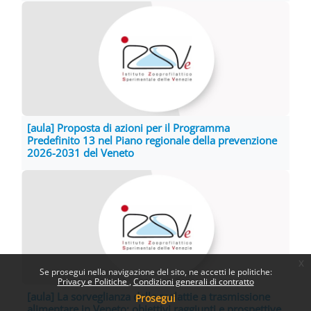
[aula] Proposta di azioni per il Programma
Predefinito 13 nel Piano regionale della prevenzione
2026-2031 del Veneto
x
Se prosegui nella navigazione del sito, ne accetti le politiche:
Privacy e Politiche
Condizioni generali di contratto
[aula] La sorveglianza delle malattie a trasmissione
Prosegui
alimentare in Veneto: obiettivi raggiunti e prospettive