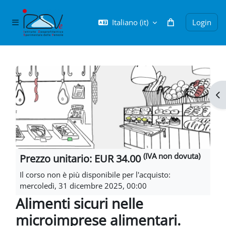
Vai al contenuto principale
Italiano ‎(it)‎
Login
Pannello laterale
Blocchi
Apr
(IVA non dovuta)
Prezzo unitario: EUR 34.00
Il corso non è più disponibile per l'acquisto:
mercoledì, 31 dicembre 2025, 00:00
Alimenti sicuri nelle
microimprese alimentari.